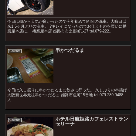
今日は朝から天気が良かったので今年初めてMINIの洗車。大晦日以
来1.5ヶ月ぶりの洗車。 ?キレイになったのでお仕えものを買いに播
磨屋本店に、 播磨屋本店 姫路市市之郷町1-27 tel.079-222...
串かつだるま
Gourmet
今日は久し振りに串かつだるまに飲みに行った。 久しぶりの串揚げ
大阪新世界元祖串かつ だるま 姫路市魚町15番地 tel.079-289-9488
大...
ホテル日航姫路カフェレストラン
Gourmet
セリーナ