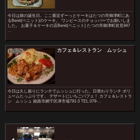
今日は娘の誕生日。ここ最近ずーっとケーキはたつの市御津町にあ
るBenit(ベニット)のケーキ。 ワンピースのチョッパーでお願いしま
した。 お菓子＆ケーキの店Benit(ベニット) たつの市御津町岩見947
...
カフェ＆レストラン ムッシュ
Gourmet
今日は久し振りにランチでムッシュに行った。日替わりランチ ボリ
ュームたっぷりです。 デザートにいちごパフェ！ カフェ＆レストラ
ン ムッシュ 姫路市網干区津市場791-3 TEL.079-...