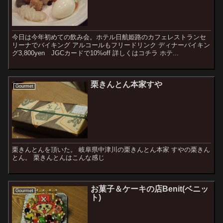
今日は今年初めての飲み会。ホテル日航姫路のカフェレストランセ
リーナでバイキング アルコールもフリードリンク ディナーバイキン
グ3,800yen JGCカードで10%off 詳しくはコチラ ホテ...
栗きんとん本家すや
Gourmet
栗きんとんを頂いた。 岐阜県中津川の栗きんとん本家 すやの栗きん
とん。 栗きんとんはこんな感じ
お菓子＆ケーキの店Benit(ベニッ
Gourmet
ト)