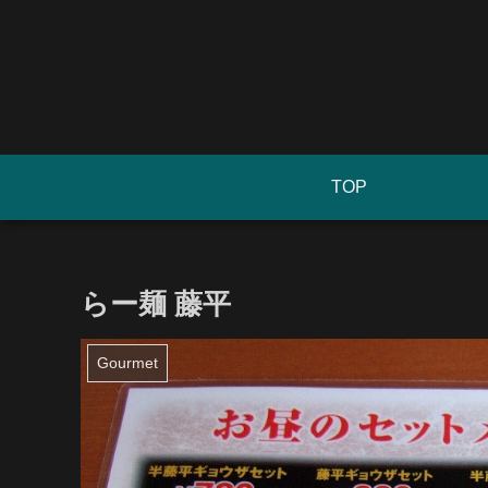
TOP
らー麺 藤平
Gourmet