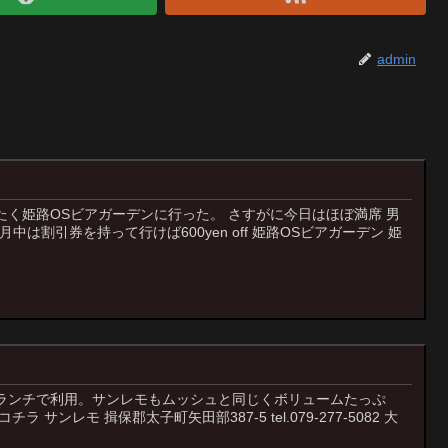
admin
く姫路OSビアガーデンに行った。 さすがに今日はほぼ満席 男
円。5月中は割引券を持って行けば600yen off 姫路OSビアガーデン 姫
ランチで利用。サンレモもムッシュと同じくボリュームたっぷ
 サンレモ 揖保郡太子町矢田部387-5 tel.079-277-5082 大