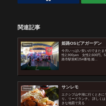
関連記事
姫路OSビアガーデン
Gourmet
今月いっぱい安いのでまたまた
性2,900yen 女性2,600
路市駅前町254番地 姫...
サンレモ
Gourmet
エクシブ山中湖に行くときに
り。リードランチ。 詳しくはコチラ
きな地図で見る