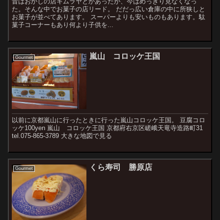
昔はおかしの店キムラヤとかあったが、今はめっきり見なくなっ
た。そんな中でお菓子の店リード。 だだっ広い倉庫の中に所狭しと
お菓子が並べてあります。 スーパーよりも安いものもあります。駄
菓子コーナーもあり何より子供を...
嵐山 コロッケ王国
Gourmet
以前に京都嵐山に行ったときに行った嵐山コロッケ王国。 豆腐コロ
ッケ100yen 嵐山 コロッケ王国 京都府右京区嵯峨天竜寺造路町31
tel.075-865-3789 大きな地図で見る
くら寿司 勝原店
Gourmet