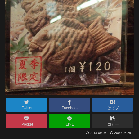
Twitter
Facebook
はてブ
Pocket
LINE
コピー
2013.09.07
2009.06.29