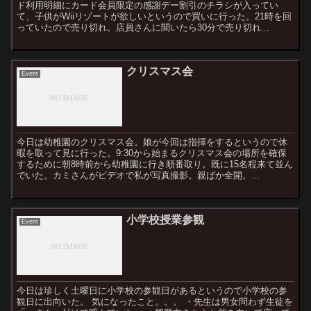
ド利用明細にカード会員限定の感謝デー割引のチラシが入ってい
て、子供がWiiリゾートが欲しいというので買いに行った。21時を回
っていたので売り切れ。店員さんに聞いたら30分で売り切れ...
クリスマス会
Event
今日は幼稚園のクリスマス会。娘が今回は指揮をするというので休
暇を取って見に行った。9:30から始まるクリスマス会の場所を確保
するために朝8時前から幼稚園に行き順番取り。既に15名程来て並ん
でいた。カミさんがビデオで私が写真撮影。親ばか全開。...
小学校授業参観
Event
今日は珍しく土曜日に小学校の参観日があるというので小学校の参
観日に出向いた。 気になったこと。。。 ・先生は男女問わず生徒を