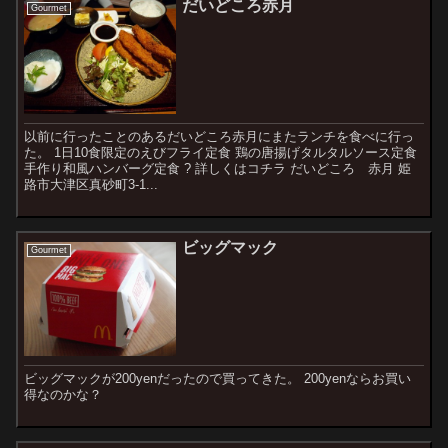
だいどころ赤月
Gourmet
以前に行ったことのあるだいどころ赤月にまたランチを食べに行っ
た。 1日10食限定のえびフライ定食 鶏の唐揚げタルタルソース定食
手作り和風ハンバーグ定食 ? 詳しくはコチラ だいどころ 赤月 姫
路市大津区真砂町3-1...
ビッグマック
Gourmet
ビッグマックが200yenだったので買ってきた。 200yenならお買い
得なのかな？