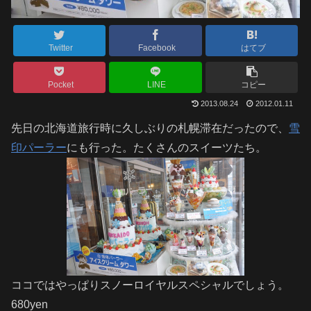
Twitter
Facebook
はてブ
Pocket
LINE
コピー
2013.08.24
2012.01.11
先日の北海道旅行時に久しぶりの札幌滞在だったので、
雪
印パーラー
にも行った。たくさんのスイーツたち。
ココではやっぱりスノーロイヤルスペシャルでしょう。
680yen