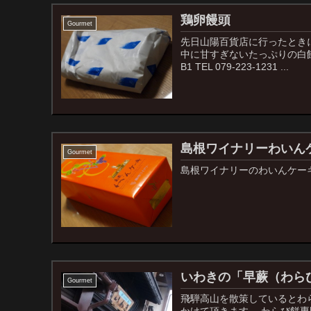
鶏卵饅頭
Gourmet
先日山陽百貨店に行ったとき
中に甘すぎないたっぷりの白
B1 TEL 079-223-1231 ...
島根ワイナリーわいん
Gourmet
島根ワイナリーのわいんケー
いわきの「早蕨（わら
Gourmet
飛騨高山を散策しているとわ
かけて頂きます。 わらび餅専門店い