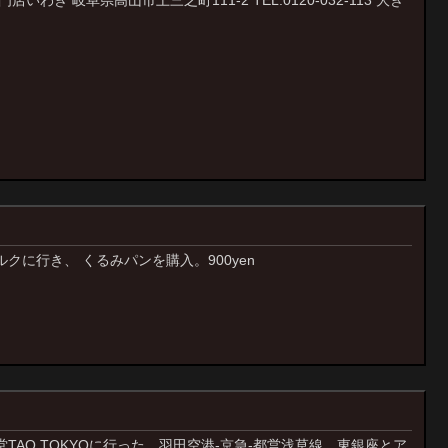
クに行き、 くるみパンを購入。900yen
TAO TOKYOに行った。羽田空港-京急-都営浅草線 東銀座とア