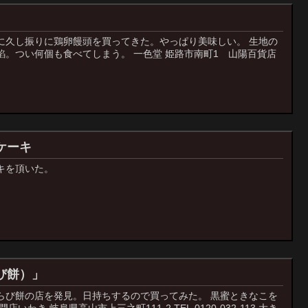
に久し振りに鶏卵饅頭を買ってきた。やっぱり美味しい。 生地の
餡。つい何個も食べてしまう。 一色堂 姫路市南町1 山陽百貨店
ケーキ
キを頂いた。
び餅）」
らび餅の店を発見。日持ちするので買ってみた。 黒蜜ときなこを
わき 岐阜県高山市上三之町111-2 TEL.0120-032-113 大き