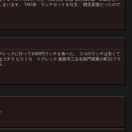
まいます。 TAO赤 ランチセットを注文。 開店直後だったので
レックに行って1000円ランチを食べた。 ココのランチは安くて
コチラ ビストロ イグレック 姫路市三左右衛門堀東の町22フラ
...
ン