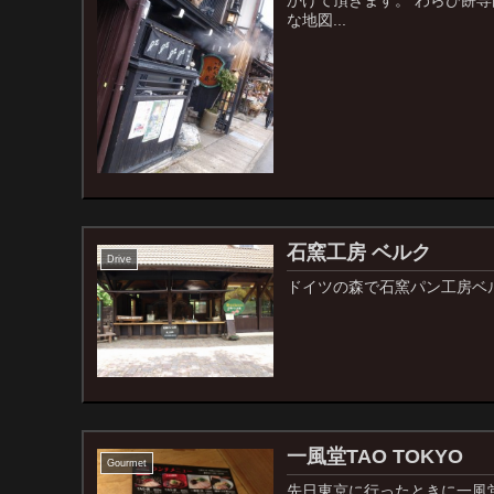
な地図...
石窯工房 ベルク
Drive
ドイツの森で石窯パン工房ベル
一風堂TAO TOKYO
Gourmet
先日東京に行ったときに一風堂